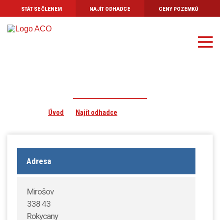
STÁT SE ČLENEM
NAJÍT ODHADCE
CENY POZEMKŮ
Úvod
O asociaci
Stanovy Asociace
Kodex odhadce
Miroslav Šíma
Profesní pojištění
Úvod
Najít odhadce
Miroslav Šíma
Aktuality
Kontakt
Adresa
Mirošov
338 43
Rokycany