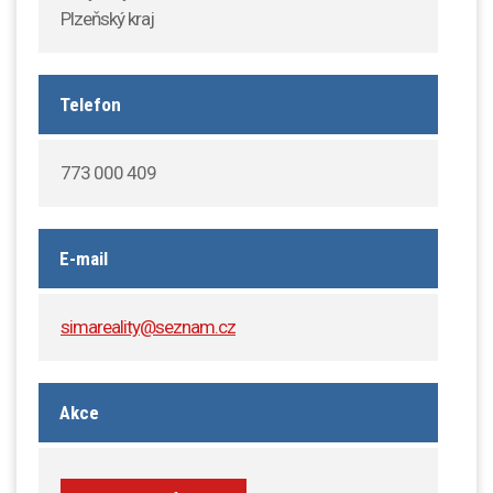
Plzeňský kraj
Telefon
773 000 409
E-mail
simareality@seznam.cz
Akce