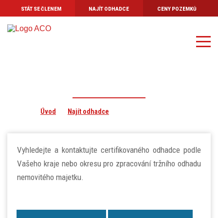
STÁT SE ČLENEM
NAJÍT ODHADCE
CENY POZEMKŮ
Úvod
O asociaci
Stanovy Asociace
Kodex odhadce
Odhadci - Vysočina
Profesní pojištění
Úvod
Najít odhadce
Odhadci - Vysočina
Aktuality
Kontakt
Vyhledejte a kontaktujte certifikovaného odhadce podle
Vašeho kraje nebo okresu pro zpracování tržního odhadu
nemovitého majetku.