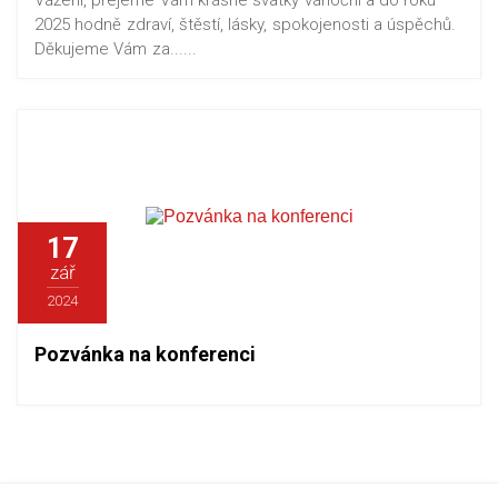
Vážení, přejeme Vám krásné svátky vánoční a do roku
2025 hodně zdraví, štěstí, lásky, spokojenosti a úspěchů.
Děkujeme Vám za......
17
zář
2024
Pozvánka na konferenci