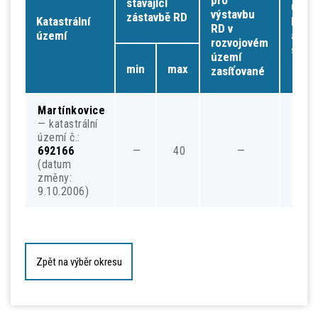
pro
stávající
Obyt
výstavbu
zástavbě RD
Katastrální
budo
RD v
území
a
rozvojovém
sídli
území
min
max
zasíťované
Martínkovice
— katastrální
území č.:
692166
—
40
—
—
(datum
změny:
9.10.2006)
Zpět na výběr okresu