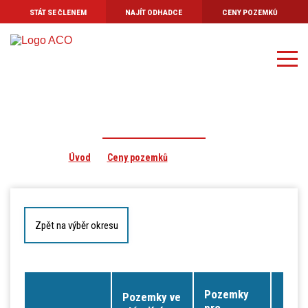
STÁT SE ČLENEM
NAJÍT ODHADCE
CENY POZEMKŮ
Úvod
O asociaci
Stanovy Asociace
Kodex odhadce
Ceny pozemků - Obec Martínkovice
Profesní pojištění
Úvod
Ceny pozemků
Martínkovice
Aktuality
Kontakt
Zpět na výběr okresu
Pozemky
Pozemky ve